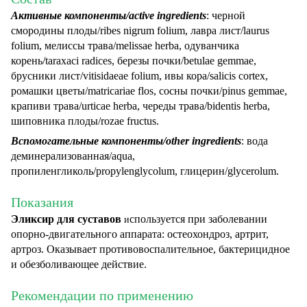
Активные компоненты/active ingredients
: черной
смородины плоды/ribes nigrum folium, лавра лист/laurus
folium, мелиссы трава/melissae herba, одуванчика
корень/taraxaci radices, березы почки/betulae gemmae,
брусники лист/vіtіsіdaeae folium, ивы кора/salicis cortex,
ромашки цветы/matricariae flos, сосны почки/pinus gemmae,
крапиви трава/urticae herba, череды трава/bidentis herba,
шиповника плоды/rozae fructus.
Вспомогательные компоненты/other ingredients
: вода
деминерализованная/aqua,
пропиленгликоль/propylenglycolum, глицерин/glycerolum.
Показания
Эликсир для суставов
спользуется при заболевании
и
опорно-двигательного аппарата: остеохондроз, артрит,
артроз. Оказывает противовоспалительное, бактерицидное
и обезболивающее действие.
Рекомендации по применению