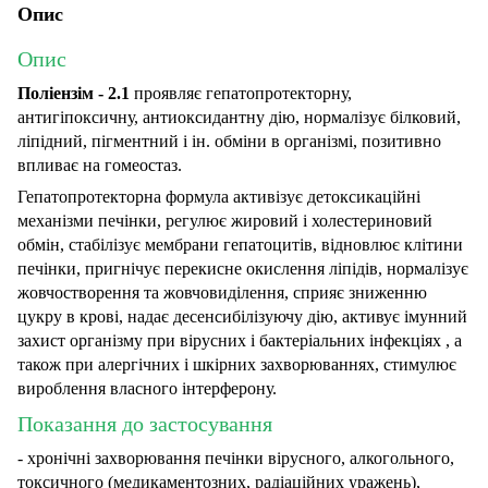
Опис
Опис
Поліензім - 2.1
проявляє гепатопротекторну,
антигіпоксичну, антиоксидантну дію, нормалізує білковий,
ліпідний, пігментний і ін. обміни в організмі, позитивно
впливає на гомеостаз.
Гепатопротекторна формула активізує детоксикаційні
механізми печінки, регулює жировий і холестериновий
обмін, стабілізує мембрани гепатоцитів, відновлює клітини
печінки, пригнічує перекисне окислення ліпідів, нормалізує
жовчостворення та жовчовиділення, сприяє зниженню
цукру в крові, надає десенсибілізуючу дію, активує імунний
захист організму при вірусних і бактеріальних інфекціях , а
також при алергічних і шкірних захворюваннях, стимулює
вироблення власного інтерферону.
Показання до застосування
- хронічні захворювання печінки вірусного, алкогольного,
токсичного (медикаментозних, радіаційних уражень),