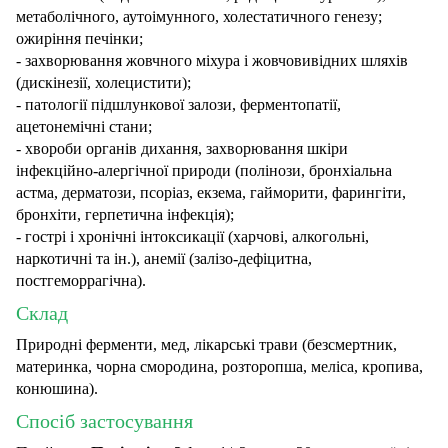
метаболічного, аутоімунного, холестатичного генезу;
ожиріння печінки;
- захворювання жовчного міхура і жовчовивідних шляхів
(дискінезії, холецистити);
- патології підшлункової залози, ферментопатії,
ацетонемічні стани;
- хвороби органів дихання, захворювання шкіри
інфекційно-алергічної природи (полінози, бронхіальна
астма, дерматози, псоріаз, екзема, гайморити, фарингіти,
бронхіти, герпетична інфекція);
- гострі і хронічні інтоксикації (харчові, алкогольні,
наркотичні та ін.), анемії (залізо-дефіцитна,
постгеморрагічна).
Склад
Природні ферменти, мед, лікарські трави (безсмертник,
материнка, чорна смородина, розторопша, меліса, кропива,
конюшина).
Спосіб застосування