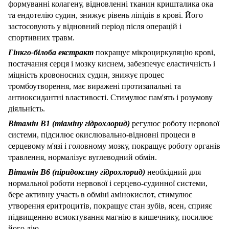
формуванні колагену, відновленні тканин кришталика ока
та ендотелію судин, знижує рівень ліпідів в крові. Його
застосовують у відновний період після операцій і
спортивних травм.
Гінкго-білоба екстракт
покращує мікроциркуляцію крові,
постачання серця і мозку киснем, забезпечує еластичність і
міцність кровоносних судин, знижує процес
тромбоутворення, має виражені протизапальні та
антиоксидантні властивості. Стимулює пам'ять і розумову
діяльність.
Вітамін В1 (тіаміну гідрохлорид)
регулює роботу нервової
системи, підсилює окислювально-відновні процеси в
серцевому м'язі і головному мозку, покращує роботу органів
травлення, нормалізує вуглеводний обмін.
Вітамін В6 (піридоксину гідрохлорид)
необхідний для
нормальної роботи нервової і серцево-судинної системи,
бере активну участь в обміні амінокислот, стимулює
утворення еритроцитів, покращує стан зубів, ясен, сприяє
підвищенню всмоктування магнію в кишечнику, посилює
його дію.