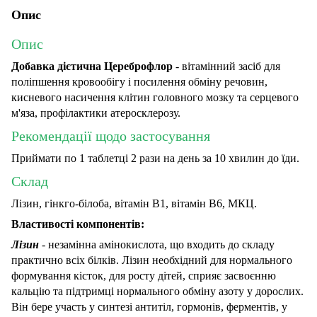
Опис
Опис
Добавка дієтична Цереброфлор
​​- вітамінний засіб для
поліпшення кровообігу і посилення обміну речовин,
кисневого насичення клітин головного мозку та серцевого
м'яза, профілактики атеросклерозу.
Рекомендації щодо застосування
Приймати по 1 таблетці 2 рази на день за 10 хвилин до їди.
Склад
Лізин, гінкго-білоба, вітамін В1, вітамін В6, МКЦ.
Властивості компонентів:
Лізин
- незамінна амінокислота, що входить до складу
практично всіх білків. Лізин необхідний для нормального
формування кісток, для росту дітей, сприяє засвоєнню
кальцію та підтримці нормального обміну азоту у дорослих.
Він бере участь у синтезі антитіл, гормонів, ферментів, у