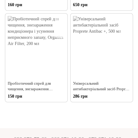
неприємних запахів, Organics
яких неприємних запахів
160 грн
650 грн
Healthy Life, 200 мл
Organics USP-80, 1000 мол
Пробіотичний спрей для
Універсальний
чищення, знезараження
антибактеріальний засіб Proprete
кондиціонера і усунення
Antibac +, 500 мл
150 грн
286 грн
неприємного запаху, Organics
Air Filter, 200 мл