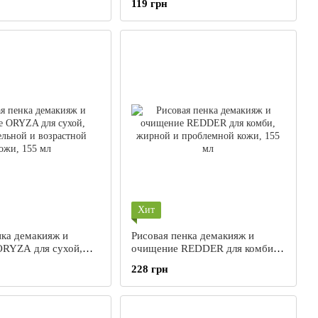
119 грн
Хит
нка демакияж и
Рисовая пенка демакияж и
ORYZA для сухой,
очищение REDDER для комби,
ьной и возрастной
жирной и проблемной кожи, 155
228 грн
мл
мл