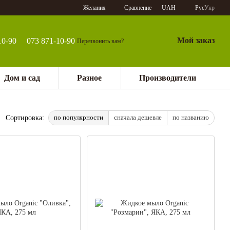
Сравнение
Желания
UAH
Рус
Укр
Мой заказ
10-90
073 871-10-90
Перезвонить вам?
Дом и сад
Разное
Производители
по популярности
сначала дешевле
по названию
Сортировка: