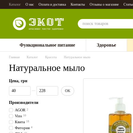
Перейти к основному контенту
Каталог
О нас
Оплата и доставка
Контакты
Отзывы о магазине
Стать
Функциональное питание
Здоровье
Главная
Каталог
Красота
Натуральное мыло
Натуральное мыло
Цена, грн
От Цена, грн
До Цена, грн
OK
Производители
AGOR
2
Vins
10
Квита
18
Фитория
4