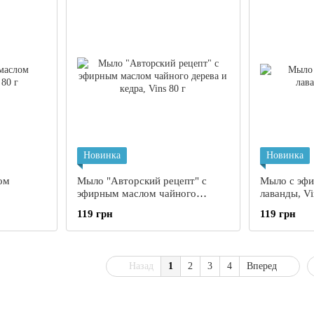
Новинка
Новинка
ом
Мыло "Авторский рецепт" с
Мыло с эф
эфирным маслом чайного
лаванды, Vi
дерева и кедра, Vins 80 г
119 грн
119 грн
Назад
1
2
3
4
Вперед