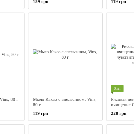
159 грн
119 грн
Хит
ins, 80 г
Мыло Какао с апельсином, Vins,
Рисовая пе
80 г
очищение 
чувствител
119 грн
228 грн
кожи, 155 