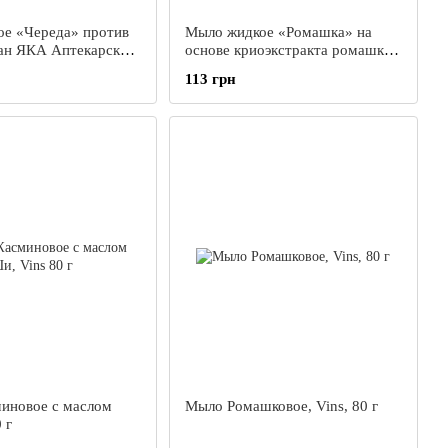
е «Череда» против
Мыло жидкое «Ромашка» на
ан ЯКА Аптекарская
основе криоэкстракта ромашки
мл
против сухости рук, ЯКА,
113 грн
Аптекарская серия, 250 мл
иновое с маслом
Мыло Ромашковое, Vins, 80 г
 г