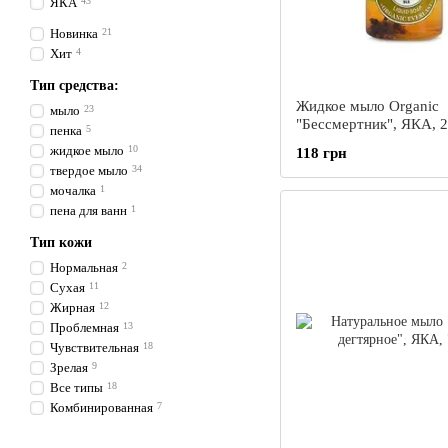
ЯКА
43
Новинка
21
Хит
4
Тип средства:
Жидкое мыло Organic
мыло
23
"Бессмертник", ЯКА, 
пенка
5
жидкое мыло
10
118 грн
твердое мыло
34
мочалка
1
пена для ванн
1
Тип кожи
Нормальная
2
Сухая
11
Жирная
12
Проблемная
13
Чувствительная
18
Зрелая
9
Все типы
18
Комбинированная
7