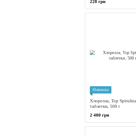
228 грн
и сахара в крови, пов
работоспособности), Г
90 таблеток
Новинка
Хлорелла, Top Spirulina
таблетки, 500 г
2 400 грн