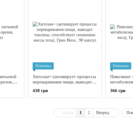
Новинка
Новинка
питьевой
Хитозан+ (активирует процессы
Пиколинат 
орехов,
переваривания пищи, выводит
метаболизм
токсины, способствует
контроль ве
438 грн
366 грн
снижению массы тела), Грин
капсул
Виза , 90 капсул
Назад
1
2
Вперед
Пок