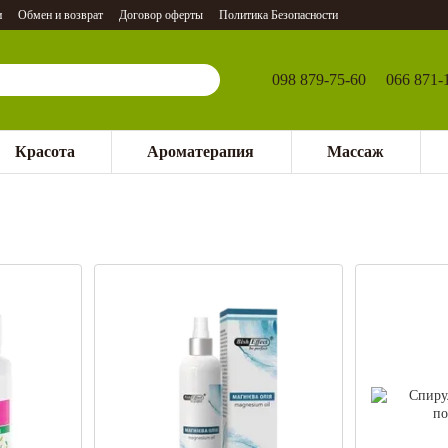
и
Обмен и возврат
Договор оферты
Политика Безопасности
098 879-75-60
066 871-
Красота
Ароматерапия
Массаж