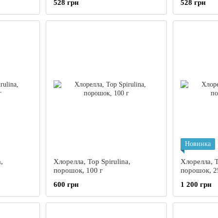
528 грн
528 грн
ышение
изменения в головном мозге,
иммуномод
рин Виза,
улучшает память, внимание,
60 растите
интеллектуальные способности),
Грин Виза, 60 капсул
Новинка
,
Хлорелла, Top Spirulina,
Хлорелла, T
порошок, 100 г
порошок, 2
600 грн
1 200 грн