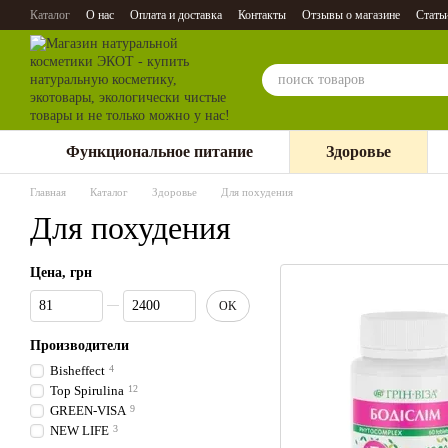
Перейти к основному контенту
Каталог
О нас
Оплата и доставка
Контакты
Отзывы о магазине
Стать
Функциональное питание
Здоровье
Главная
Каталог
Здоровье
Для похудения
Для похудения
Цена, грн
От Цена, грн
До Цена, грн
OK
Производители
Bisheffect
4
Top Spirulina
12
GREEN-VISA
9
NEW LIFE
3