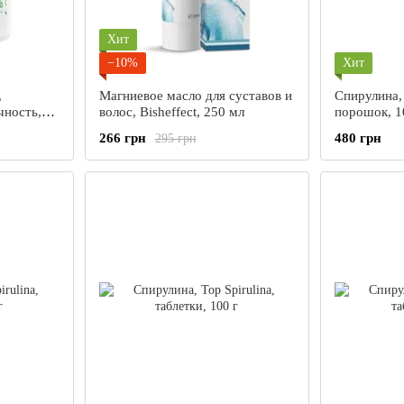
Хит
−10%
Хит
,
Магниевое масло для суставов и
Спирулина, 
чность,
волос, Bisheffect, 250 мл
порошок, 1
марганца,
266 грн
480 грн
295 грн
, 60 таб