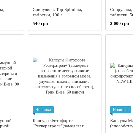
na,
Спирулина, Top Spirulina,
Спирулина, 
таблетки, 100 г
таблетки, 5
540 грн
2 000 грн
Новинка
Новинка
мунной
Капсулы Фитофорте
Капсулы M
арной
"Ресвератрол+"(замедляет
(способств
естерина
возрастные деструктивные
онкопротек