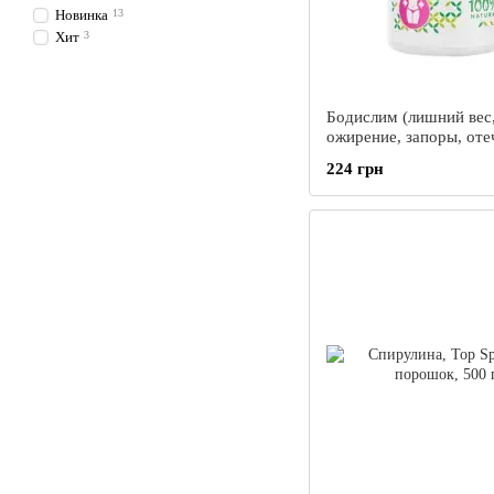
Новинка
13
Хит
3
Бодислим (лишний вес
ожирение, запоры, оте
дефицит йода, калия, 
224 грн
ослабление моторики
кишечника), Грин Виза