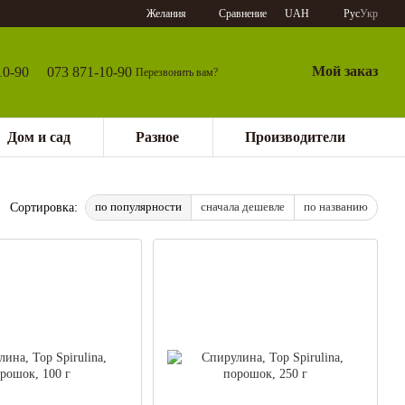
Сравнение
Желания
UAH
Рус
Укр
Мой заказ
10-90
073 871-10-90
Перезвонить вам?
Дом и сад
Разное
Производители
по популярности
сначала дешевле
по названию
Сортировка: