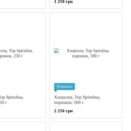
1 250 грн
улятор), NEW LIFE,
льных капсул
Новинка
op Spirulina,
Хлорелла, Top Spirulina,
50 г
порошок, 500 г
2 250 грн