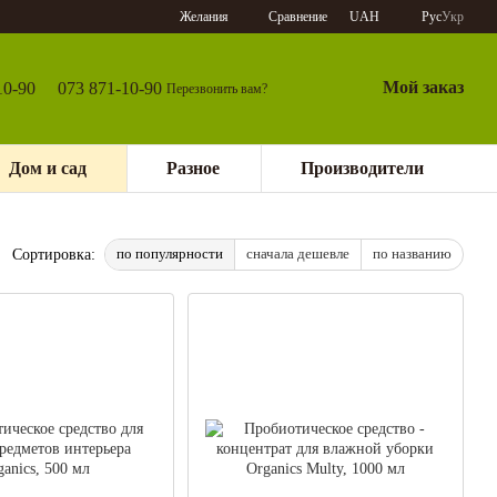
Сравнение
Желания
UAH
Рус
Укр
Мой заказ
10-90
073 871-10-90
Перезвонить вам?
Дом и сад
Разное
Производители
по популярности
сначала дешевле
по названию
Сортировка: