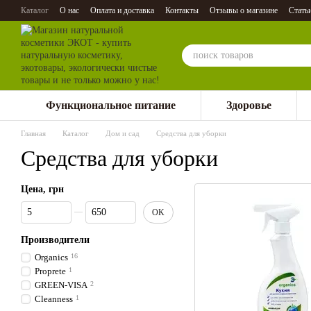
Перейти к основному контенту
Каталог
О нас
Оплата и доставка
Контакты
Отзывы о магазине
Стать
Функциональное питание
Здоровье
Главная
Каталог
Дом и сад
Средства для уборки
Средства для уборки
Цена, грн
От Цена, грн
До Цена, грн
OK
Производители
Organics
16
Proprete
1
GREEN-VISA
2
Сleanness
1