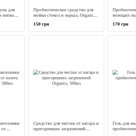
унь для
Пробиотическое средство для
Пробиотич
и мягкой
мойки стекол и зеркал, Organics,
моющих пыл
мл
500 мл
500 мл
150 грн
170 грн
антехники
Средство для чистки от нагара и
Гель для м
 от
пригоревших загрязнений
пробиотиче
хника,
Organics, 500мл
мл