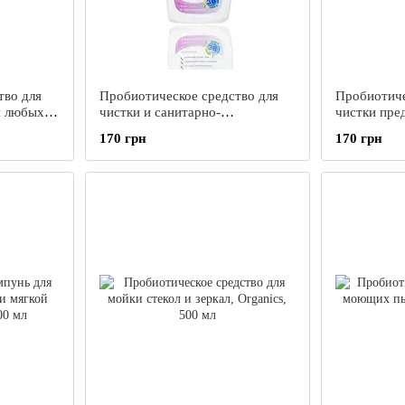
тво для
Пробиотическое средство для
Пробиотиче
я любых
чистки и санитарно-
чистки пре
 кухне
гигиенической обработки
Organics, 5
170 грн
170 грн
л
Organics, 500 мл