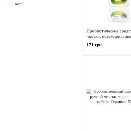
Хит
2
Пробиотическое средс
чистки, обезжиривани
типов поверхностей на
171 грн
Organics Кухня, 500 м